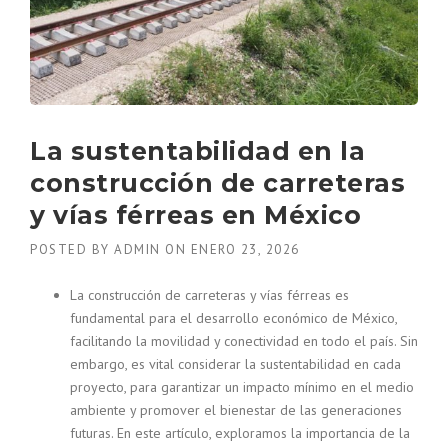
M
N
A
A
S
P
D
E
E
R
T
S
R
P
La sustentabilidad en la
A
E
N
C
construcción de carreteras
S
T
P
y vías férreas en México
I
O
V
R
POSTED BY
ADMIN
ON
ENERO 23, 2026
A
T
D
E
E
La construcción de carreteras y vías férreas es
:
N
fundamental para el desarrollo económico de México,
C
E
facilitando la movilidad y conectividad en todo el país. Sin
O
X
embargo, es vital considerar la sustentabilidad en cada
L
U
U
proyecto, para garantizar un impacto mínimo en el medio
M
M
ambiente y promover el bienestar de las generaciones
R
N
A
futuras. En este artículo, exploramos la importancia de la
A