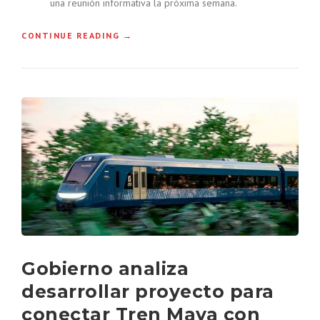
una reunión informativa la próxima semana.
É
X
“
CONTINUE READING
→
I
P
C
A
O
R
”
Q
U
E
I
N
D
U
S
T
R
I
A
Gobierno analiza
L
A
desarrollar proyecto para
C
E
conectar Tren Maya con