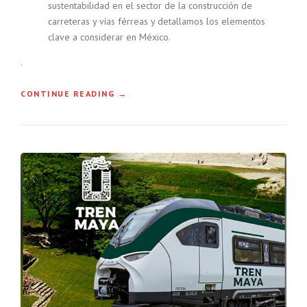
I
sustentabilidad en el sector de la construcción de
V
L
carreteras y vías férreas y detallamos los elementos
E
”
clave a considerar en México.
R
T
.
E
B
R
“
CONTINUE READING
→
A
L
L
A
D
S
E
U
L
S
A
T
S
E
O
N
C
T
I
A
E
B
D
I
A
L
D
I
M
D