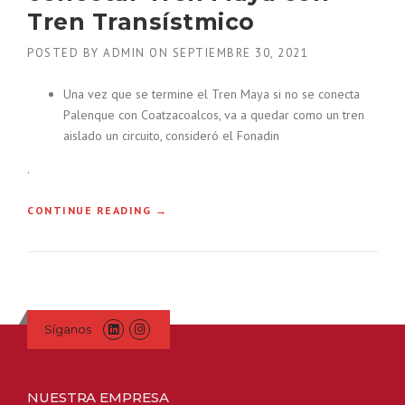
R
Tren Transístmico
O
I
POSTED BY
ADMIN
ON
SEPTIEMBRE 30, 2021
N
I
C
Una vez que se termine el Tren Maya si no se conecta
I
Palenque con Coatzacoalcos, va a quedar como un tren
A
aislado un circuito, consideró el Fonadin
R
Á
.
C
O
“
CONTINUE READING
→
N
G
S
O
T
B
R
I
U
E
C
R
C
Síganos
N
I
O
Ó
A
N
N
NUESTRA EMPRESA
E