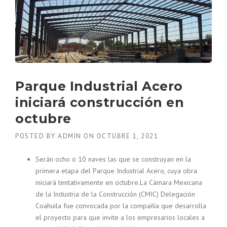
A
R
D
E
E
T
S
E
D
R
E
A
I
S
N
Y
Parque Industrial Acero
V
V
E
iniciará construcción en
Í
R
A
S
octubre
S
I
F
Ó
POSTED BY
ADMIN
ON
OCTUBRE 1, 2021
É
N
R
2
Serán ocho o 10 naves las que se construyan en la
R
0
primera etapa del Parque Industrial Acero, cuya obra
E
2
iniciará tentativamente en octubre.La Cámara Mexicana
A
2
S
de la Industria de la Construcción (CMIC) Delegación
”
E
Coahuila fue convocada por la compañía que desarrolla
N
el proyecto para que invite a los empresarios locales a
M