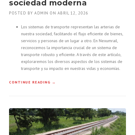
sociedad moderna
I
A
POSTED BY
ADMIN
ON
ABRIL 12, 2026
D
U
Los sistemas de transporte representan las arterias de
C
nuestra sociedad, facilitando el flujo eficiente de bienes,
T
servicios y personas de un lugar a otro. En Nexumrail,
O
reconocemos la importancia crucial de un sistema de
S
F
transporte robusto y eficiente. A través de este artículo,
E
exploraremos los diversos aspectos de los sistemas de
R
transporte y su impacto en nuestras vidas y economías.
R
O
“
CONTINUE READING
→
V
L
I
O
A
S
R
S
I
I
O
S
S
T
:
E
U