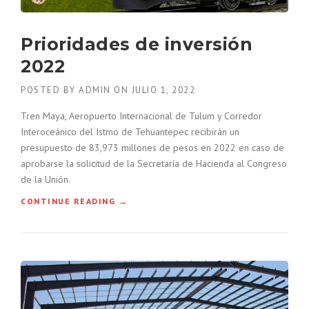
O
A
D
D
E
E
Prioridades de inversión
R
N
N
L
2022
A
A
”
C
POSTED BY
ADMIN
ON
JULIO 1, 2022
O
Tren Maya, Aeropuerto Internacional de Tulum y Corredor
N
S
Interoceánico del Istmo de Tehuantepec recibirán un
T
presupuesto de 83,973 millones de pesos en 2022 en caso de
R
aprobarse la solicitud de la Secretaría de Hacienda al Congreso
U
de la Unión.
C
C
“
CONTINUE READING
→
I
P
Ó
R
N
I
D
O
E
R
C
I
A
D
R