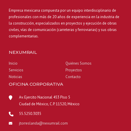
A
N
L
O
Empresa mexicana compuesta por un equipo interdisciplinario de
I
C
profesionales con más de 20 años de experiencia en la industria de
Z
T
la construcción, especializados en proyectos y ejecución de obras
A
U
civiles, vías de comunicación (carreteras y ferroviarias) y sus obras
D
B
complementarias.
E
R
S
E
A
”
NEXUMRAIL
R
R
Inicio
Quiénes Somos
O
Servicios
Proyectos
L
Noticias
Contacto
L
A
OFICINA CORPORATIVA
R
P
Av. Ejercito Nacional 453 Piso 5
R
Ciudad de México, C.P. 11520, México
O
Y
55.5250.3035
E
jtorreslanda@nexumrail.com
C
T